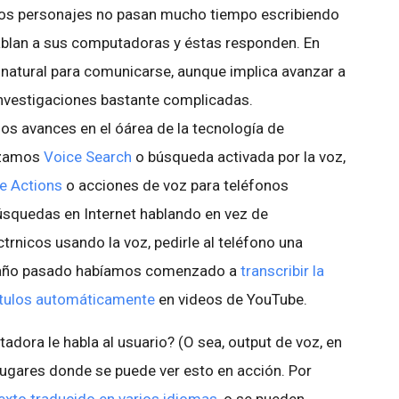
), los personajes no pasan mucho tiempo escribiendo
hablan a sus computadoras y éstas responden. En
atural para comunicarse, aunque implica avanzar a
nvestigaciones bastante complicadas.
s avances en el óárea de la tecnología de
anzamos
Voice Search
o búsqueda activada por la voz,
e Actions
o acciones de voz para teléfonos
 búsquedas en Internet hablando en vez de
rnicos usando la voz, pedirle al teléfono una
l año pasado habíamos comenzado a
transcribir la
títulos automáticamente
en videos de YouTube.
dora le habla al usuario? (O sea, output de voz, en
 lugares donde se puede ver esto en acción. Por