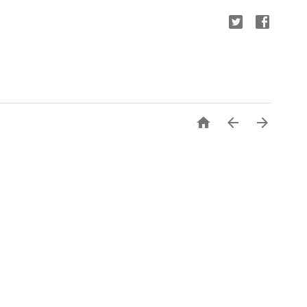


