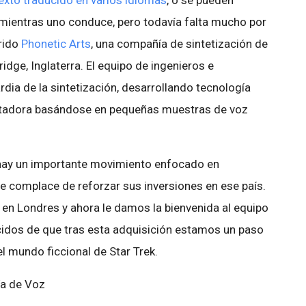
texto traducido en varios idiomas
, o se pueden
mientras uno conduce, pero todavía falta mucho por
rido
Phonetic Arts
, una compañía de sintetización de
dge, Inglaterra. El equipo de ingenieros e
rdia de la sintetización, desarrollando tecnología
utadora basándose en pequeñas muestras de voz
hay un importante movimiento enfocado en
se complace de reforzar sus inversiones en ese país.
 en Londres y ahora le damos la bienvenida al equipo
idos de que tras esta adquisición estamos un paso
l mundo ficcional de Star Trek.
ía de Voz