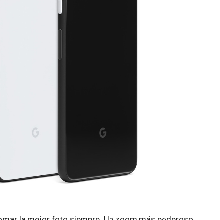
 tomar la mejor foto siempre. Un zoom más poderoso