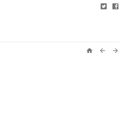


