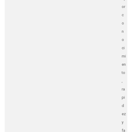
or
c
o
n
o
ci
mi
en
to
,
ra
pi
d
ez
y
fa