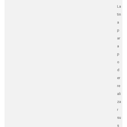
La
tin
a
p
ar
a
p
o
d
er
re
ali
za
r
su
s