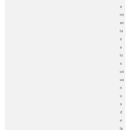
a
mi
en
ta
s
a
lo
s
us
ua
ri
o
s
d
e
la