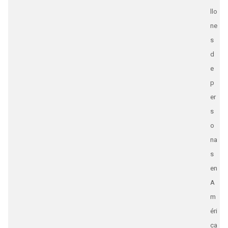
llo
ne
s
d
e
p
er
s
o
na
s
en
A
m
éri
ca