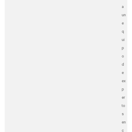
a
un
e
q
ui
p
o
d
e
ex
p
er
to
s
en
c