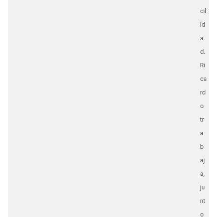
cil
id
a
d.
Ri
ca
rd
o
tr
a
b
aj
a,
ju
nt
o