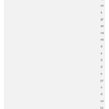
un
a
gr
an
ca
nti
d
a
d
d
e
pr
o
d
uc
to