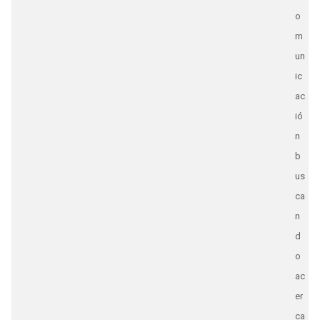
o
m
un
ic
ac
ió
n
b
us
ca
n
d
o
ac
er
ca