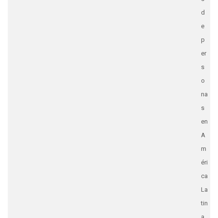
d
e
p
er
s
o
na
s
en
A
m
éri
ca
La
tin
a