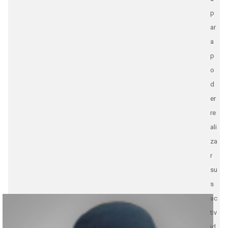
p
ar
a
p
o
d
er
re
ali
za
r
su
s
ac
tiv
id