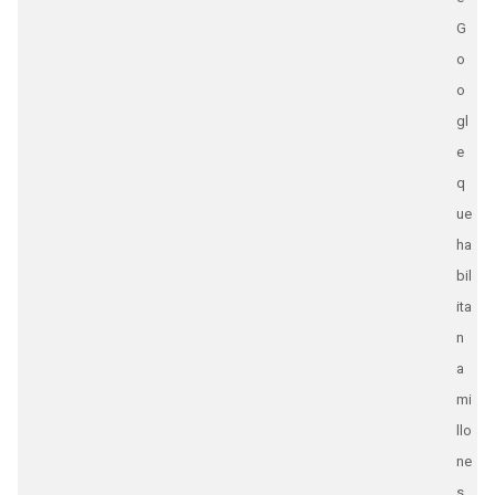
G
o
o
gl
e
q
ue
ha
bil
ita
n
a
mi
llo
ne
s