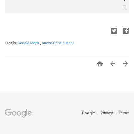
n.
Labels:
Google Maps
,
nuevo Google Maps



Google
Privacy
Terms