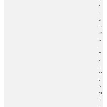
n
o
ci
mi
en
to
,
ra
pi
d
ez
y
fa
cil
id
a