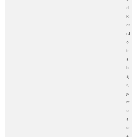
d.
Ri
ca
rd
o
tr
a
b
aj
a,
ju
nt
o
a
un
e