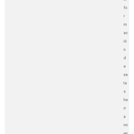
fo
r
m
ac
ió
n
d
e
es
ta
s
he
rr
a
mi
en