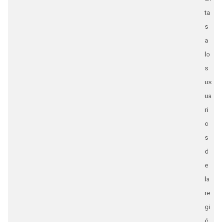
ta
s
a
lo
s
us
ua
ri
o
s
d
e
la
re
gi
ó