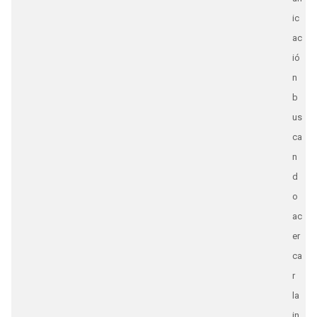
ic
ac
ió
n
b
us
ca
n
d
o
ac
er
ca
r
la
in