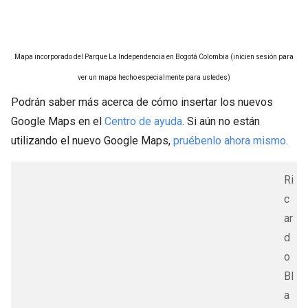
Mapa incorporado del Parque La Independencia en Bogotá Colombia (inicien sesión para
ver un mapa hecho especialmente para ustedes)
Podrán saber más acerca de cómo insertar los nuevos
Google Maps en el
Centro de ayuda
. Si aún no están
utilizando el nuevo Google Maps,
pruébenlo ahora mismo
.
Ri
c
ar
d
o
Bl
a