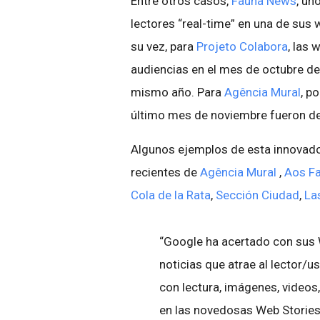
Entre otros casos,
Fauna News
, un
lectores “real-time” en una de sus 
su vez, para
Projeto Colabora
, las 
audiencias en el mes de octubre d
mismo año. Para
Agência Mural
, p
último mes de noviembre fueron de
Algunos ejemplos de esta innovador
recientes de
Agência Mural
,
Aos F
Cola de la Rata
,
Sección Ciudad
,
La
“Google ha acertado con sus 
noticias que atrae al lector/u
con lectura, imágenes, videos
en las novedosas Web Stories.