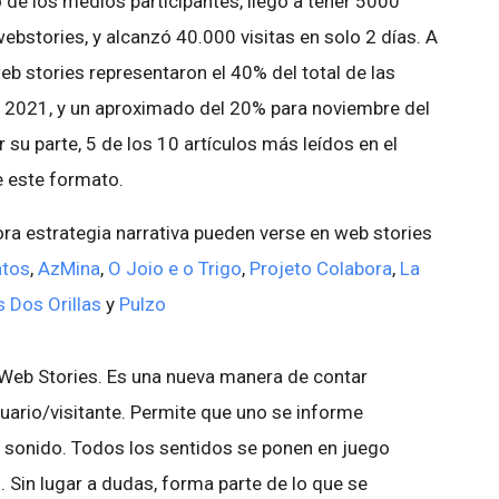
o de los medios participantes, llegó a tener 5000
webstories, y alcanzó 40.000 visitas en solo 2 días. A
web stories representaron el 40% del total de las
e 2021, y un aproximado del 20% para noviembre del
or su parte, 5 de los 10 artículos más leídos en el
 este formato.
a estrategia narrativa pueden verse en web stories
atos
,
AzMina
,
O Joio e o Trigo
,
Projeto Colabora
,
La
s Dos Orillas
y
Pulzo
Web Stories. Es una nueva manera de contar
suario/visitante. Permite que uno se informe
, sonido. Todos los sentidos se ponen en juego
 Sin lugar a dudas, forma parte de lo que se