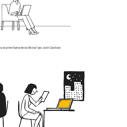
s ocurren fuera de la oficina" por Josh Cochran