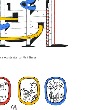
ora todos juntos" por Matt Blease