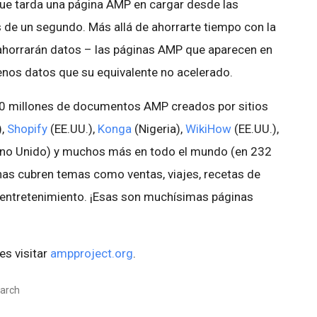
ue tarda una página AMP en cargar desde las
e un segundo. Más allá de ahorrarte tiempo con la
 ahorrarán datos – las páginas AMP que aparecen en
enos datos que su equivalente no acelerado.
0 millones de documentos AMP creados por sitios
),
Shopify
(EE.UU.),
Konga
(Nigeria),
WikiHow
(EE.UU.),
no Unido) y muchos más en todo el mundo (en 232
nas cubren temas como ventas, viajes, recetas de
 entretenimiento. ¡Esas son muchísimas páginas
s visitar
ampproject.org
.
earch