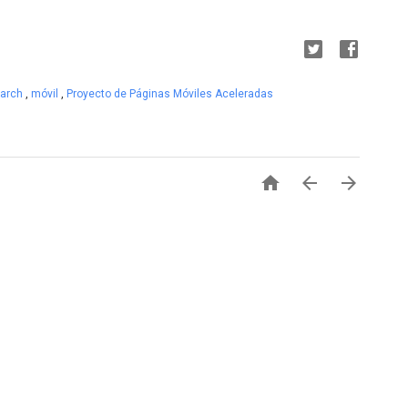
earch
,
móvil
,
Proyecto de Páginas Móviles Aceleradas


