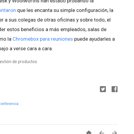
Desk y Woolworths han estado probando la
ontaron
que les encanta su simple configuración, la
ver a sus colegas de otras oficinas y sobre todo, el
nder estos beneficios a más empleados, salas de
ómo la
Chromebox para reuniones
puede ayudarles a
jo a verse cara a cara.
estión de productos
conferencia


