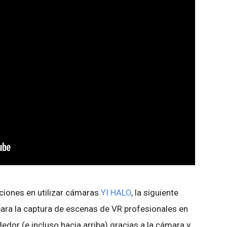
ciones en utilizar cámaras
YI HALO
, la siguiente
 para la captura de escenas de VR profesionales en
dedor (e incluso hacia arriba) gracias a la cámara y