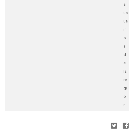
s
us
ua
ri
o
s
d
e
la
re
gi
ó
n.