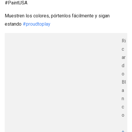
#PaintUSA
Muestren los colores, pórtenlos fácilmente y sigan
estando
#proudtoplay
Ri
c
ar
d
o
Bl
a
n
c
o
+