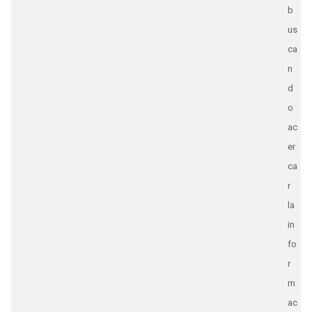
b
us
ca
n
d
o
ac
er
ca
r
la
in
fo
r
m
ac