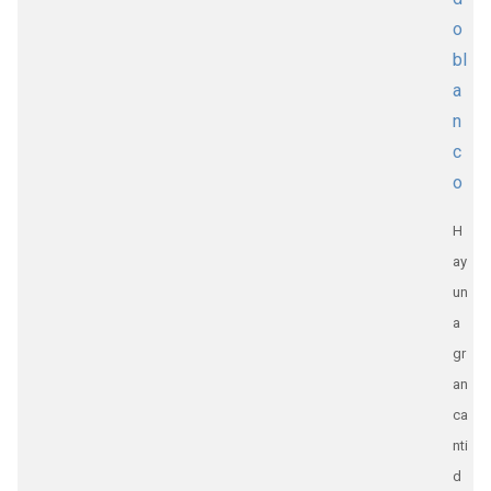
o
bl
a
n
c
o
H
ay
un
a
gr
an
ca
nti
d