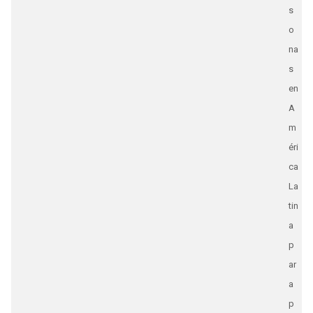
s
o
na
s
en
A
m
éri
ca
La
tin
a
p
ar
a
p