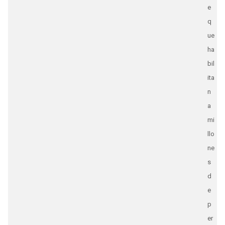
e
q
ue
ha
bil
ita
n
a
mi
llo
ne
s
d
e
p
er