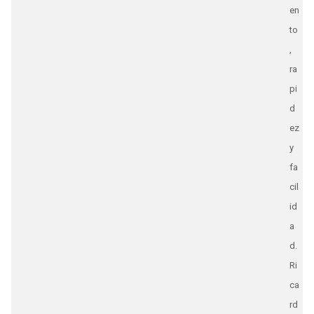
en
to
,
ra
pi
d
ez
y
fa
cil
id
a
d.
Ri
ca
rd