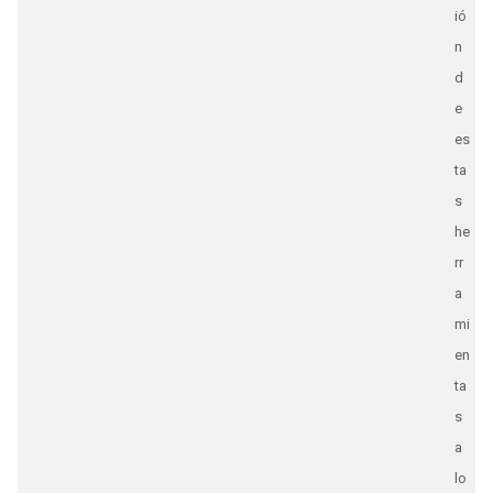
ió
n
d
e
es
ta
s
he
rr
a
mi
en
ta
s
a
lo