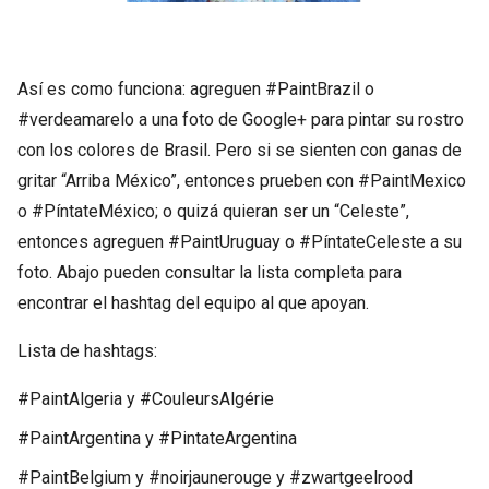
Así es como funciona: agreguen #PaintBrazil o
#verdeamarelo a una foto de Google+ para pintar su rostro
con los colores de Brasil. Pero si se sienten con ganas de
gritar “Arriba México”, entonces prueben con #PaintMexico
o #PíntateMéxico; o quizá quieran ser un “Celeste”,
entonces agreguen #PaintUruguay o #PíntateCeleste a su
foto. Abajo pueden consultar la lista completa para
encontrar el hashtag del equipo al que apoyan.
Lista de hashtags:
#PaintAlgeria y #CouleursAlgérie
#PaintArgentina y #PintateArgentina
#PaintBelgium y #noirjaunerouge y #zwartgeelrood