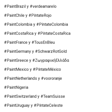
#PaintBrazil y #verdeamarelo
#PaintChile y #PíntateRojo
#PaintColombia y #PíntateColombia
#PaintCostaRica y #PíntateCostaRica
#PaintFrance y #TousEnBleu
#PaintGermany y #SchwarzRotGold
#PaintGreece y #ΖωγραφικήΕλλάδα
#PaintMexico y #PíntateMéxico
#PaintNetherlands y #voororanje
#PaintNigeria
#PaintSwitzerland y #TeamSuisse
#PaintUruguay y #PíntateCeleste