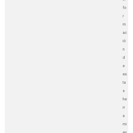
fo
r
m
ac
ió
n
d
e
es
ta
s
he
rr
a
mi
en