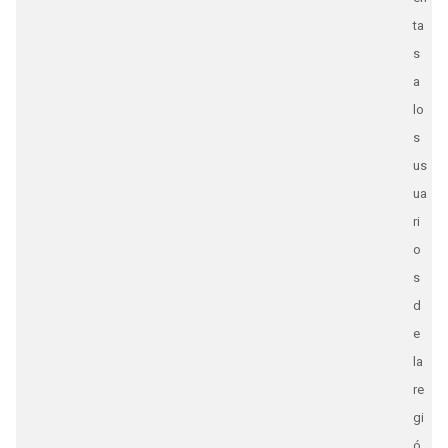
ta
s
a
lo
s
us
ua
ri
o
s
d
e
la
re
gi
ó