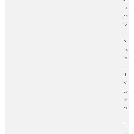
ic
ac
ió
n
b
us
ca
n
d
o
ac
er
ca
r
la
in