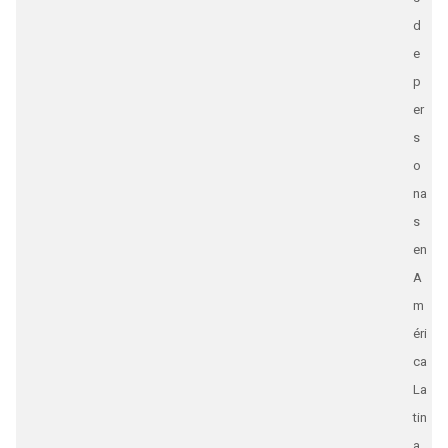
d
e
p
er
s
o
na
s
en
A
m
éri
ca
La
tin
a