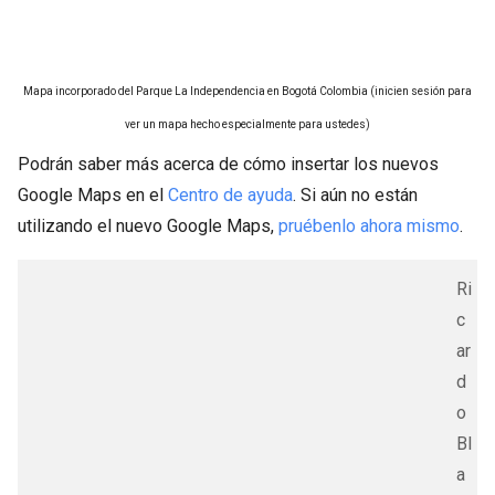
Mapa incorporado del Parque La Independencia en Bogotá Colombia (inicien sesión para
ver un mapa hecho especialmente para ustedes)
Podrán saber más acerca de cómo insertar los nuevos
Google Maps en el
Centro de ayuda
. Si aún no están
utilizando el nuevo Google Maps,
pruébenlo ahora mismo
.
Ri
c
ar
d
o
Bl
a