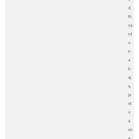
d.
Ri
ca
rd
o
tr
a
b
aj
a,
ju
nt
o
a
un
e