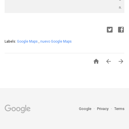
n.
Labels:
Google Maps
,
nuevo Google Maps



Google
Privacy
Terms