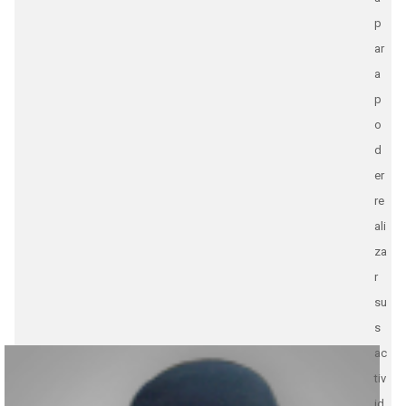
p
ar
a
p
o
d
er
re
ali
za
r
su
s
ac
tiv
id