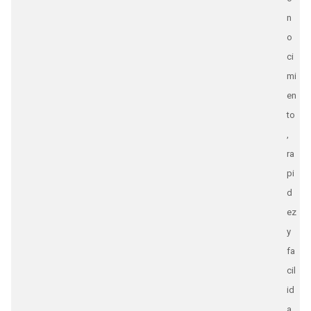
n
o
ci
mi
en
to
,
ra
pi
d
ez
y
fa
cil
id
a