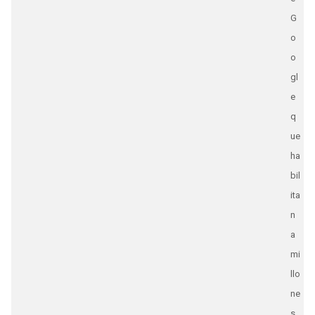
G
o
o
gl
e
q
ue
ha
bil
ita
n
a
mi
llo
ne
s