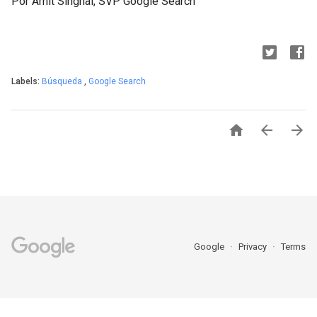
Por Amit Singhal, SVP Google Search
Labels:
Búsqueda
,
Google Search



Google
Privacy
Terms