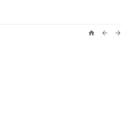


