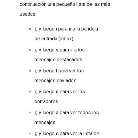
continuación una pequeña lista de las más
usadas:
g
y luego
i
para ir a la bandeja
de entrada (inbox)
g
y luego
s
para ir a los
mensajes destacados
g
y luego
t
para ver los
mensajes enviados
g
y luego
d
para ver los
borradores
g
y luego
a
para ver todos los
mensajes
g
y luego
c
para ver la lista de